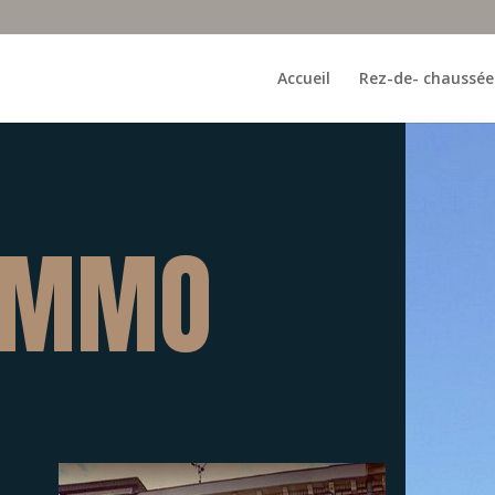
Accueil
Rez-de- chaussée
IMMO